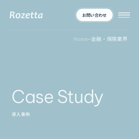
お問い合わせ
Home
-
金融・保険業界
企業情報
Who We Are
新着情報
会社概要
Case Study
News
プロダクト
お知らせ
決算
適時開示
導入事例
業界別一覧
導入事例
製薬業界
製造業界