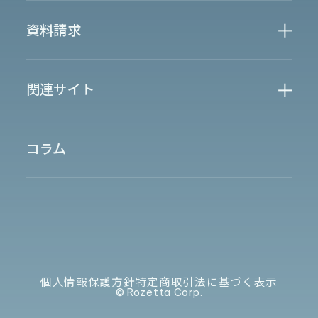
金融・保険業界
広告業界
partner
製造業界
出版業界
資料請求
製薬業界
エンタメ
Document
関連サイト
AI翻訳
製品一覧
生成AI開発
オンヤク
T-4OO
メタリアルグループ
T-4OO
オンヤク
コラム
採用情報
Premium T-4OO
IR情報
Rozetta API
ロゼッタスクエア
GLOVA
シゴトオワルAIシリーズ
ラクヤクAI
Metareal AI
キャラクターAI翻訳エンジン「ella」
四季報AI
個人情報保護方針
特定商取引法に基づく表示
©︎ Rozetta Corp.