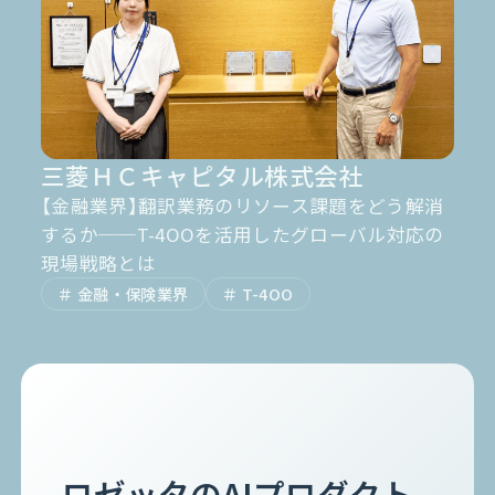
お電話でのご相談
0120-105-891
三菱ＨＣキャピタル株式会社
【金融業界】翻訳業務のリソース課題をどう解消
するか──T-4OOを活用したグローバル対応の
現場戦略とは
金融・保険業界
T-4OO
ロゼッタのAIプロダクト