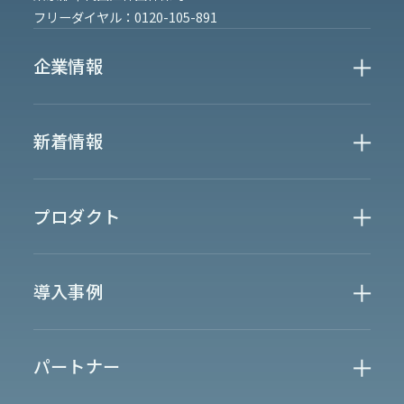
フリーダイヤル：
0120-105-891
企業情報
Who We Are
新着情報
会社概要
News
プロダクト
お知らせ
決算
適時開示
業界別一覧
導入事例
製薬業界
製造業界
金融業界
Case Study
官公庁
パートナー
半導体業界
研究機関
法律業界
広報業界