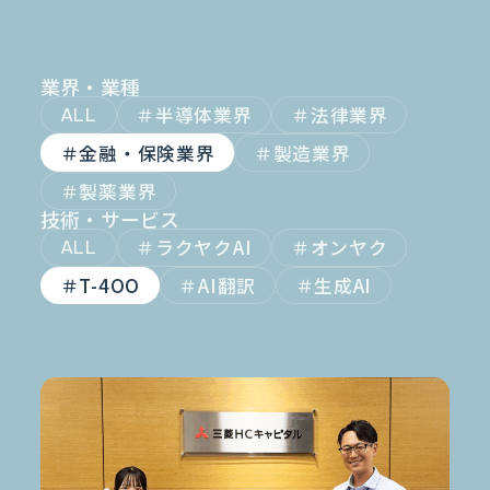
金融業界
Case Study
官公庁
パートナー
半導体業界
研究機関
法律業界
広報業界
業界・業種
金融・保険業界
広告業界
半導体業界
法律業界
ALL
partner
製造業界
出版業界
資料請求
製薬業界
エンタメ
金融・保険業界
製造業界
製薬業界
Document
技術・サービス
関連サイト
AI翻訳
ラクヤクAI
オンヤク
ALL
製品一覧
生成AI開発
オンヤク
T-4OO
AI翻訳
生成AI
T-4OO
メタリアルグループ
T-4OO
オンヤク
コラム
採用情報
Premium T-4OO
IR情報
Rozetta API
ロゼッタスクエア
GLOVA
シゴトオワルAIシリーズ
ラクヤクAI
Metareal AI
キャラクターAI翻訳エンジン「ella」
無料トライアル・ご相談
四季報AI