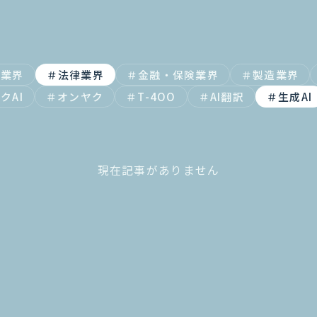
体業界
法律業界
金融・保険業界
製造業界
クAI
オンヤク
T-4OO
AI翻訳
生成AI
現在記事がありません