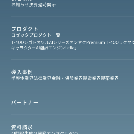
お知らせ
決算
適時開示
プロダクト
ロゼッタプロダクト一覧
T-4OO
シゴトオワルAIシリーズ
オンヤク
Premium T-4OO
ラクヤク
キャラクターAI翻訳エンジン「ella」
導入事例
半導体業界
法律業界
金融・保険業界
製造業界
製薬業界
パートナー
資料請求
AI翻訳
生成AI開発
オンヤク
T-4OO