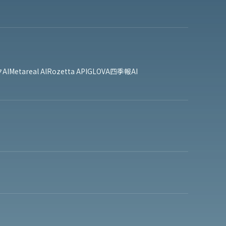
AI
Metareal AI
Rozetta API
GLOVA
四季報AI