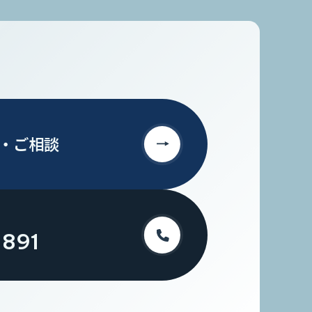
・
ご相談
-891