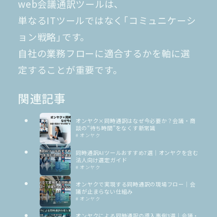
web会議通訳ツールは、
単なるITツールではなく「コミュニケーシ
ョン戦略」です。
自社の業務フローに適合するかを軸に選
定することが重要です。
関連記事
オンヤク×同時通訳はなぜ今必要か？会議・商
談の“待ち時間”をなくす新常識
# オンヤク
同時通訳AIツールおすすめ7選｜オンヤクを含む
法人向け選定ガイド
# オンヤク
オンヤクで実現する同時通訳の現場フロー｜会
議が止まらない仕組み
# オンヤク
オンヤクによる同時通訳の導入事例3選｜会議・