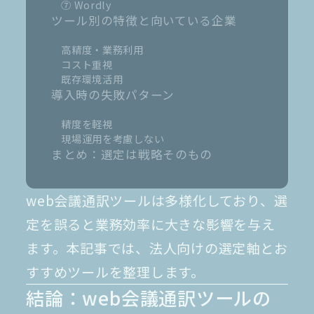
⑦ Wordly
ツール別の特徴と向いている企業
高精度・業務利用
コスト重視
既存環境活用
導入時の失敗パターン
精度を軽視
現場運用を考慮しない
まとめ：選定は戦略そのもの
web会議通訳ツールは多様化しており、選
定を誤ると業務効率に大きな影響を与え
ます。本記事では、法人向けの選定軸とお
すすめツールを整理します。
結論：web会議通訳ツールの