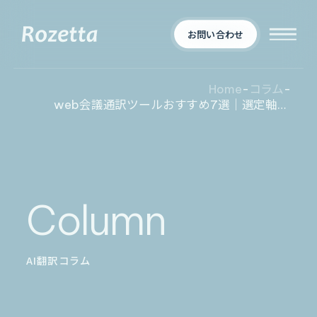
お問い合わせ
Home
-
コラム
-
web会議通訳ツールおすすめ7選｜選定軸と企業別の最適解
企業情報
Who We Are
新着情報
会社概要
Column
News
プロダクト
お知らせ
決算
適時開示
AI翻訳コラム
業界別一覧
導入事例
製薬業界
製造業界