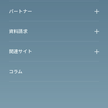
金融業界
Case Study
官公庁
パートナー
半導体業界
研究機関
法律業界
広報業界
金融・保険業界
広告業界
partner
製造業界
出版業界
資料請求
製薬業界
エンタメ
Document
関連サイト
AI翻訳
製品一覧
生成AI開発
オンヤク
T-4OO
メタリアルグループ
T-4OO
オンヤク
コラム
採用情報
Premium T-4OO
IR情報
Rozetta API
ロゼッタスクエア
GLOVA
シゴトオワルAIシリーズ
ラクヤクAI
Metareal AI
キャラクターAI翻訳エンジン「ella」
四季報AI