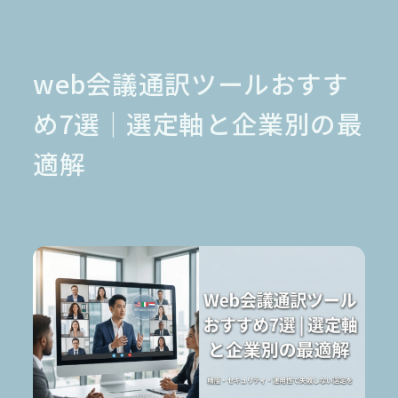
金融業界
Case Study
官公庁
パートナー
半導体業界
研究機関
法律業界
広報業界
web会議通訳ツールおすす
金融・保険業界
広告業界
partner
製造業界
出版業界
資料請求
め7選｜選定軸と企業別の最
製薬業界
エンタメ
適解
Document
関連サイト
AI翻訳
製品一覧
生成AI開発
オンヤク
T-4OO
メタリアルグループ
T-4OO
オンヤク
コラム
採用情報
Premium T-4OO
IR情報
Rozetta API
ロゼッタスクエア
GLOVA
シゴトオワルAIシリーズ
ラクヤクAI
Metareal AI
キャラクターAI翻訳エンジン「ella」
無料トライアル・ご相談
四季報AI