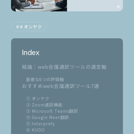
お電話でのご相談
0120-105-891
# オンヤク
Index
結論：web会議通訳ツールの選定軸
重要な6つの評価軸
おすすめweb会議通訳ツール7選
① オンヤク
② Zoom通訳機能
③ Microsoft Teams翻訳
④ Google Meet翻訳
⑤ Interprefy
⑥ KUDO