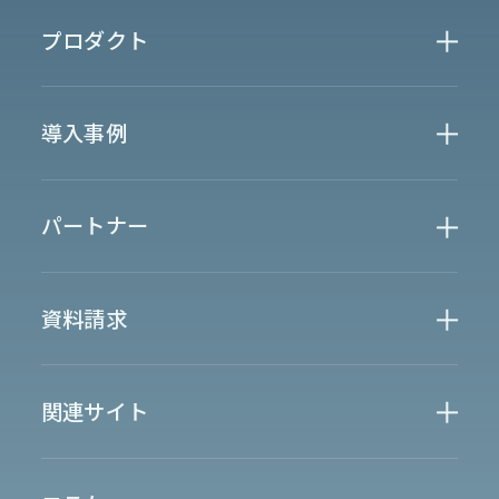
News
プロダクト
お知らせ
決算
適時開示
業界別一覧
導入事例
製薬業界
製造業界
金融業界
Case Study
官公庁
パートナー
半導体業界
研究機関
法律業界
広報業界
金融・保険業界
広告業界
partner
製造業界
出版業界
資料請求
製薬業界
エンタメ
Document
関連サイト
AI翻訳
製品一覧
生成AI開発
オンヤク
T-4OO
メタリアルグループ
T-4OO
オンヤク