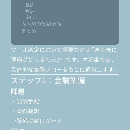
課題
解決
変化
人×AIの役割分担
まとめ
ツール選定において重要なのは「導入後に
現場がどう変わるか」です。本記事では、
具体的な業務フローをもとに解説します。
ステップ1：会議準備
課題
・通訳手配
・資料翻訳
→準備に数日かかる