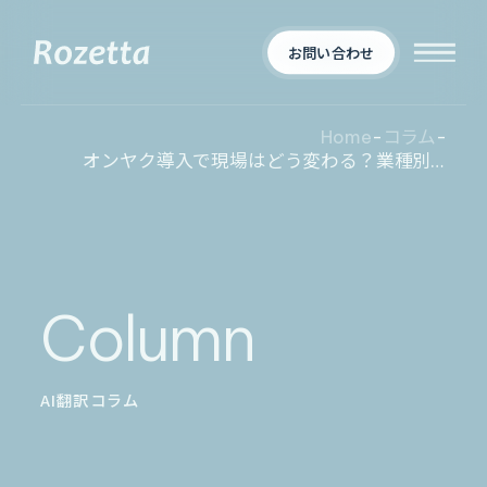
お問い合わせ
Home
-
コラム
-
オンヤク導入で現場はどう変わる？業種別リアル業務フロー
企業情報
Who We Are
新着情報
会社概要
Column
News
プロダクト
お知らせ
決算
適時開示
AI翻訳コラム
業界別一覧
導入事例
製薬業界
製造業界