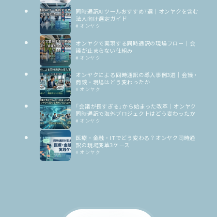
同時通訳AIツールおすすめ7選｜オンヤクを含む
法人向け選定ガイド
# オンヤク
オンヤクで実現する同時通訳の現場フロー｜会
議が止まらない仕組み
# オンヤク
オンヤクによる同時通訳の導入事例3選｜会議・
商談・現場はどう変わったか
# オンヤク
「会議が長すぎる」から始まった改革｜オンヤク
同時通訳で海外プロジェクトはどう変わったか
# オンヤク
医療・金融・ITでどう変わる？オンヤク同時通
訳の現場変革3ケース
# オンヤク