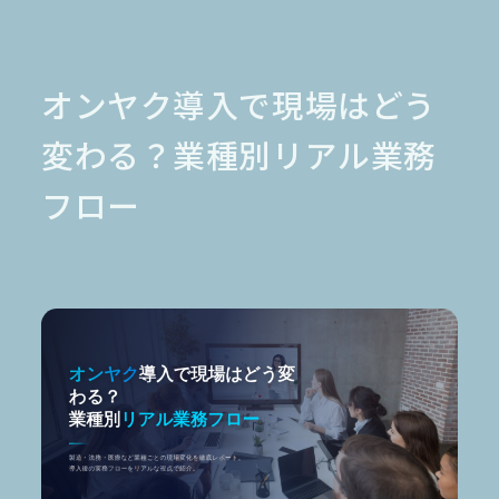
金融業界
Case Study
官公庁
パートナー
半導体業界
研究機関
法律業界
広報業界
オンヤク導入で現場はどう
金融・保険業界
広告業界
partner
製造業界
出版業界
資料請求
変わる？業種別リアル業務
製薬業界
エンタメ
フロー
Document
関連サイト
AI翻訳
製品一覧
生成AI開発
オンヤク
T-4OO
メタリアルグループ
T-4OO
オンヤク
コラム
採用情報
Premium T-4OO
IR情報
Rozetta API
ロゼッタスクエア
GLOVA
シゴトオワルAIシリーズ
ラクヤクAI
Metareal AI
キャラクターAI翻訳エンジン「ella」
無料トライアル・ご相談
四季報AI