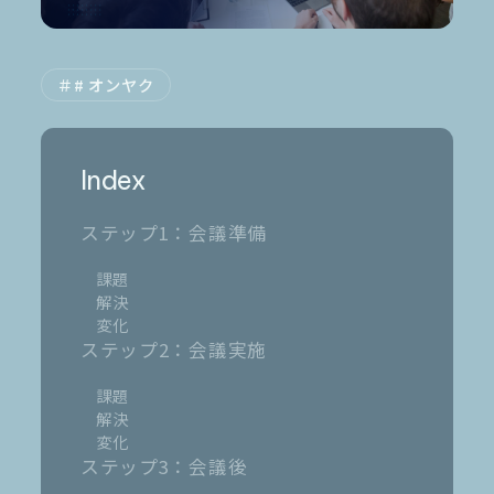
お電話でのご相談
# オンヤク
0120-105-891
Index
ステップ1：会議準備
課題
解決
変化
ステップ2：会議実施
課題
解決
変化
ステップ3：会議後