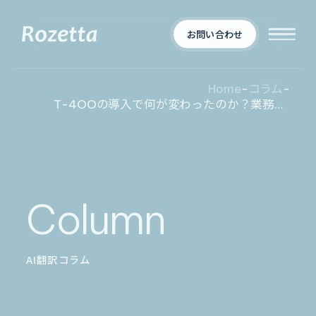
お問い合わせ
Home
-
コラム
-
T-4OOの導入で何が変わったのか？業務改善を実現した企業事例から学ぶ実践ポイント
企業情報
Who We Are
新着情報
会社概要
Column
News
プロダクト
お知らせ
決算
適時開示
AI翻訳コラム
業界別一覧
導入事例
製薬業界
製造業界