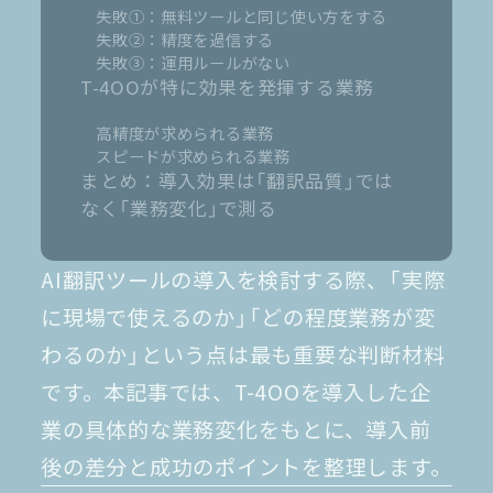
失敗①：無料ツールと同じ使い方をする
失敗②：精度を過信する
失敗③：運用ルールがない
T-4OOが特に効果を発揮する業務
高精度が求められる業務
スピードが求められる業務
まとめ：導入効果は「翻訳品質」では
なく「業務変化」で測る
AI翻訳ツールの導入を検討する際、「実際
に現場で使えるのか」「どの程度業務が変
わるのか」という点は最も重要な判断材料
です。本記事では、T-4OOを導入した企
業の具体的な業務変化をもとに、導入前
後の差分と成功のポイントを整理します。