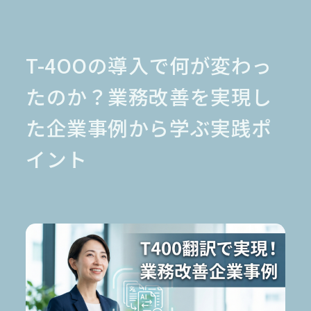
金融業界
Case Study
官公庁
パートナー
半導体業界
研究機関
法律業界
広報業界
T-4OOの導入で何が変わっ
金融・保険業界
広告業界
partner
製造業界
出版業界
資料請求
たのか？業務改善を実現し
製薬業界
エンタメ
た企業事例から学ぶ実践ポ
Document
関連サイト
AI翻訳
イント
製品一覧
生成AI開発
オンヤク
T-4OO
メタリアルグループ
T-4OO
オンヤク
コラム
採用情報
Premium T-4OO
IR情報
Rozetta API
ロゼッタスクエア
GLOVA
シゴトオワルAIシリーズ
ラクヤクAI
Metareal AI
キャラクターAI翻訳エンジン「ella」
無料トライアル・ご相談
四季報AI