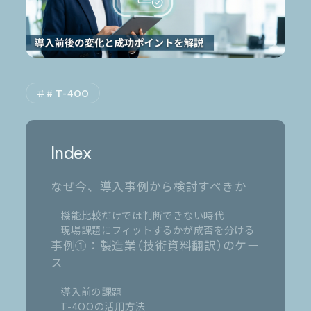
お電話でのご相談
0120-105-891
# T-4OO
Index
なぜ今、導入事例から検討すべきか
機能比較だけでは判断できない時代
現場課題にフィットするかが成否を分ける
事例①：製造業（技術資料翻訳）のケー
ス
導入前の課題
T-4OOの活用方法