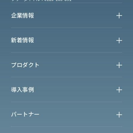
企業情報
Who We Are
新着情報
会社概要
News
プロダクト
お知らせ
決算
適時開示
業界別一覧
導入事例
製薬業界
製造業界
金融業界
Case Study
官公庁
パートナー
半導体業界
研究機関
法律業界
広報業界
金融・保険業界
広告業界