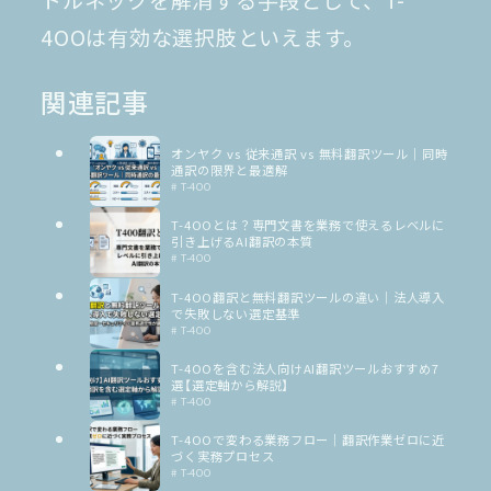
トルネックを解消する手段として、T-
4OOは有効な選択肢といえます。
関連記事
オンヤク vs 従来通訳 vs 無料翻訳ツール｜同時
通訳の限界と最適解
# T-4OO
T-4OOとは？専門文書を業務で使えるレベルに
引き上げるAI翻訳の本質
# T-4OO
T-4OO翻訳と無料翻訳ツールの違い｜法人導入
で失敗しない選定基準
# T-4OO
T-4OOを含む法人向けAI翻訳ツールおすすめ7
選【選定軸から解説】
# T-4OO
T-4OOで変わる業務フロー｜翻訳作業ゼロに近
づく実務プロセス
# T-4OO