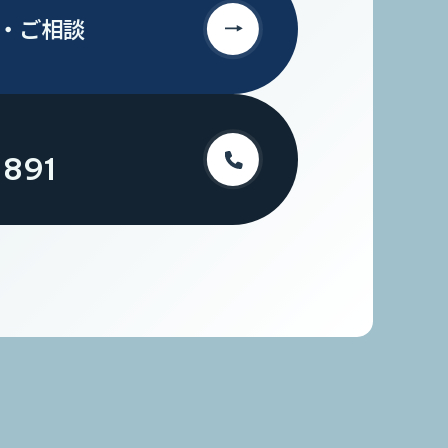
・
ご相談
-891