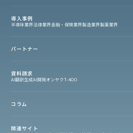
導入事例
半導体業界
法律業界
金融・保険業界
製造業界
製薬業界
パートナー
資料請求
AI翻訳
生成AI開発
オンヤク
T-4OO
コラム
関連サイト