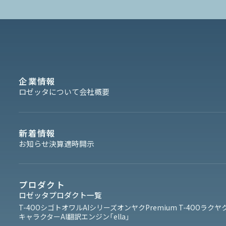
企業情報
ロゼッタについて
会社概要
新着情報
お知らせ
決算
適時開示
プロダクト
ロゼッタプロダクト一覧
T-4OO
シゴトオワルAIシリーズ
オンヤク
Premium T-4OO
ラクヤク
キャラクターAI翻訳エンジン「ella」