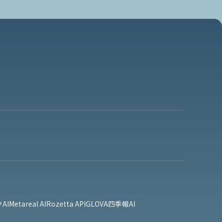
AI
Metareal AI
Rozetta API
GLOVA
四季報AI