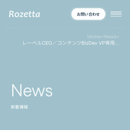
お問い合わせ
Home
-
News
-
レーベルCEO／コンテンツBizDev VP専⽤AIエージェント 「Metareal VRクロス」 プレミアムプラン10/6提供開始
企業情報
Who We Are
新着情報
会社概要
News
News
プロダクト
お知らせ
決算
適時開示
新着情報
業界別一覧
導入事例
製薬業界
製造業界