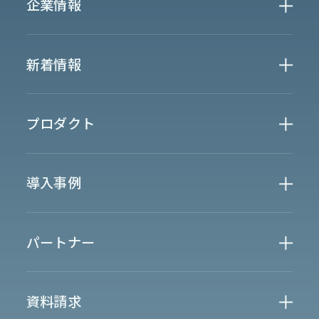
企業情報
Who We Are
新着情報
会社概要
News
プロダクト
お知らせ
決算
適時開示
業界別一覧
導入事例
製薬業界
製造業界
金融業界
Case Study
官公庁
パートナー
半導体業界
研究機関
法律業界
広報業界
金融・保険業界
広告業界
partner
製造業界
出版業界
資料請求
製薬業界
エンタメ