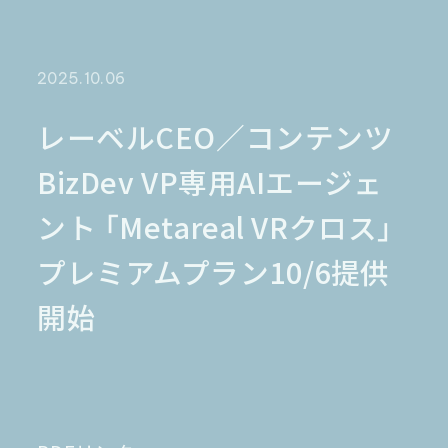
金融業界
Case Study
官公庁
パートナー
半導体業界
研究機関
法律業界
広報業界
2025.10.06
金融・保険業界
広告業界
partner
製造業界
出版業界
資料請求
レーベルCEO／コンテンツ
製薬業界
エンタメ
BizDev VP専⽤AIエージェ
Document
関連サイト
AI翻訳
ント 「Metareal VRクロス」
製品一覧
生成AI開発
オンヤク
T-4OO
プレミアムプラン10/6提供
メタリアルグループ
T-4OO
オンヤク
コラム
採用情報
Premium T-4OO
開始
IR情報
Rozetta API
ロゼッタスクエア
GLOVA
シゴトオワルAIシリーズ
ラクヤクAI
Metareal AI
キャラクターAI翻訳エンジン「ella」
無料トライアル・ご相談
四季報AI