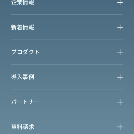
企業情報
Who We Are
新着情報
会社概要
News
プロダクト
お知らせ
決算
適時開示
業界別一覧
導入事例
製薬業界
製造業界
金融業界
Case Study
官公庁
パートナー
半導体業界
研究機関
法律業界
広報業界
金融・保険業界
広告業界
partner
製造業界
出版業界
資料請求
製薬業界
エンタメ