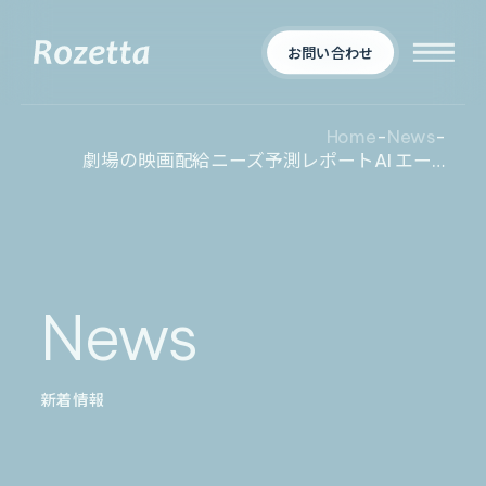
お問い合わせ
Home
-
News
-
劇場の映画配給ニーズ予測レポートAI エージェント「Metareal シネマプリディクト」プレミアムプラン12/15 提供開始
企業情報
Who We Are
新着情報
会社概要
News
News
プロダクト
お知らせ
決算
適時開示
新着情報
業界別一覧
導入事例
製薬業界
製造業界