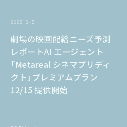
金融業界
Case Study
官公庁
パートナー
半導体業界
研究機関
法律業界
広報業界
2025.12.15
金融・保険業界
広告業界
partner
製造業界
出版業界
資料請求
劇場の映画配給ニーズ予測
製薬業界
エンタメ
レポートAI エージェント
Document
関連サイト
AI翻訳
「Metareal シネマプリディ
製品一覧
生成AI開発
オンヤク
T-4OO
クト」プレミアムプラン
メタリアルグループ
T-4OO
オンヤク
コラム
採用情報
Premium T-4OO
12/15 提供開始
IR情報
Rozetta API
ロゼッタスクエア
GLOVA
シゴトオワルAIシリーズ
ラクヤクAI
Metareal AI
キャラクターAI翻訳エンジン「ella」
無料トライアル・ご相談
四季報AI