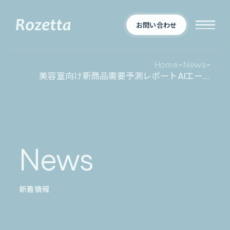
お問い合わせ
Home
-
News
-
美容室向け新商品需要予測レポートAIエージェント「Metareal サロンインサイト」プレミアムプラン12/22提供開始
企業情報
Who We Are
新着情報
会社概要
News
News
プロダクト
お知らせ
決算
適時開示
新着情報
業界別一覧
導入事例
製薬業界
製造業界