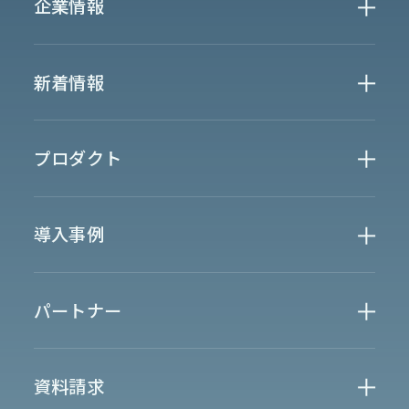
企業情報
Who We Are
新着情報
会社概要
News
プロダクト
お知らせ
決算
適時開示
業界別一覧
導入事例
製薬業界
製造業界
金融業界
Case Study
官公庁
パートナー
半導体業界
研究機関
法律業界
広報業界
金融・保険業界
広告業界
partner
製造業界
出版業界
資料請求
製薬業界
エンタメ