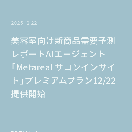
金融業界
Case Study
官公庁
パートナー
半導体業界
研究機関
法律業界
広報業界
2025.12.22
金融・保険業界
広告業界
partner
製造業界
出版業界
資料請求
美容室向け新商品需要予測
製薬業界
エンタメ
レポートAIエージェント
Document
関連サイト
AI翻訳
「Metareal サロンインサイ
製品一覧
生成AI開発
オンヤク
T-4OO
ト」プレミアムプラン12/22
メタリアルグループ
T-4OO
オンヤク
コラム
採用情報
Premium T-4OO
提供開始
IR情報
Rozetta API
ロゼッタスクエア
GLOVA
シゴトオワルAIシリーズ
ラクヤクAI
Metareal AI
キャラクターAI翻訳エンジン「ella」
無料トライアル・ご相談
四季報AI