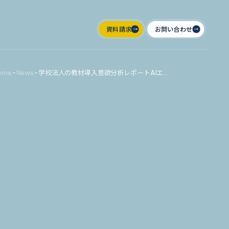
資料請求
お問い合わせ
ome
-
News
-
学校法人の教材導入意欲分析レポートAIエージェント「Metareal エデュブックス」プレミアムプラン1/8提供開始