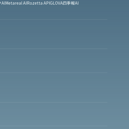
AI
Metareal AI
Rozetta API
GLOVA
四季報AI