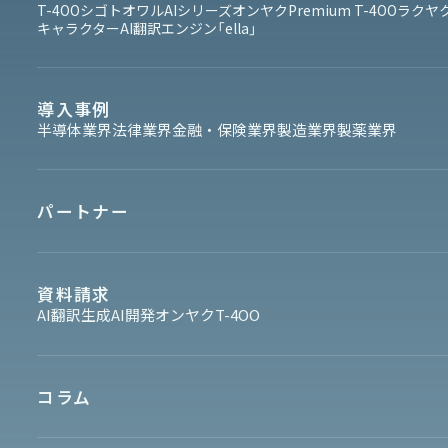
T-4OO
シゴトオワルAIシリーズ
オンヤク
Premium T-4OO
ラクヤク
キャラクターAI翻訳エンジン「ella」
導入事例
半導体業界
法律業界
金融・保険業界
製造業界
製薬業界
パートナー
資料請求
AI翻訳
生成AI開発
オンヤク
T-4OO
コラム