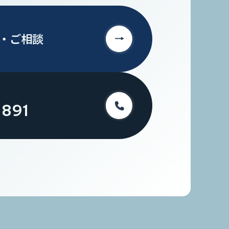
・
ご相談
-891