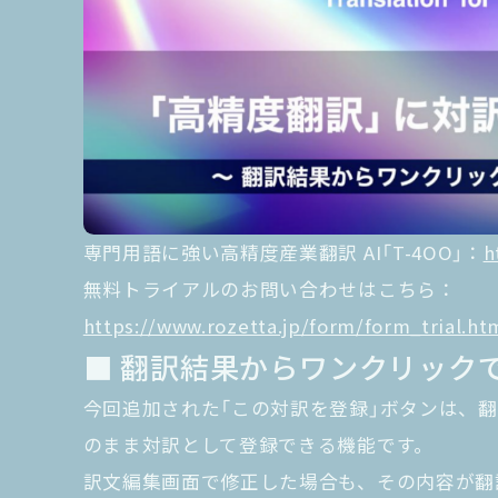
専門用語に強い高精度産業翻訳 AI「T-4OO」：
h
無料トライアルのお問い合わせはこちら：
https://www.rozetta.jp/form/form_trial.ht
■ 翻訳結果からワンクリック
今回追加された「この対訳を登録」ボタンは、
のまま対訳として登録できる機能です。
訳文編集画面で修正した場合も、その内容が翻