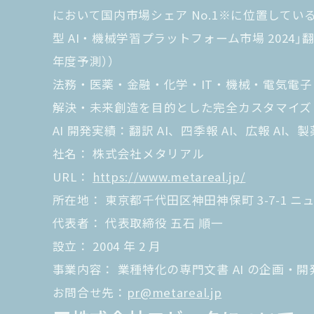
において国内市場シェア No.1※に位置している。（※
型 AI・機械学習プラットフォーム市場 2024
年度予測））
法務・医薬・金融・化学・IT・機械・電気電子な
解決・未来創造を目的とした完全カスタマイズ 
AI 開発実績：翻訳 AI、四季報 AI、広報 AI、
社名： 株式会社メタリアル
URL：
https://www.metareal.jp/
所在地： 東京都千代田区神田神保町 3-7-1 
代表者： 代表取締役 五石 順一
設立： 2004 年 2 月
事業内容： 業種特化の専門文書 AI の企画・
お問合せ先：
pr@metareal.jp