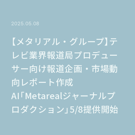
金融業界
Case Study
官公庁
パートナー
半導体業界
研究機関
法律業界
広報業界
2025.05.08
金融・保険業界
広告業界
partner
製造業界
出版業界
資料請求
【メタリアル・グループ】テ
製薬業界
エンタメ
レビ業界報道局プロデュー
Document
関連サイト
AI翻訳
サー向け報道企画・市場動
製品一覧
生成AI開発
オンヤク
T-4OO
向レポート作成
メタリアルグループ
T-4OO
オンヤク
コラム
採用情報
Premium T-4OO
AI「Metarealジャーナルプ
IR情報
Rozetta API
ロゼッタスクエア
GLOVA
ロダクション」5/8提供開始
シゴトオワルAIシリーズ
ラクヤクAI
Metareal AI
キャラクターAI翻訳エンジン「ella」
無料トライアル・ご相談
四季報AI