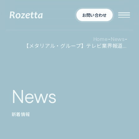
お問い合わせ
Home
-
News
-
【メタリアル・グループ】テレビ業界報道局プロデューサー向け報道企画・市場動向レポート作成AI「Metarealジャーナルプロダクション」5/8提供開始
企業情報
Who We Are
新着情報
会社概要
News
News
プロダクト
お知らせ
決算
適時開示
新着情報
業界別一覧
導入事例
製薬業界
製造業界