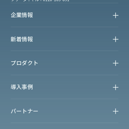
企業情報
Who We Are
新着情報
会社概要
News
プロダクト
お知らせ
決算
適時開示
業界別一覧
導入事例
製薬業界
製造業界
金融業界
Case Study
官公庁
パートナー
半導体業界
研究機関
法律業界
広報業界
金融・保険業界
広告業界