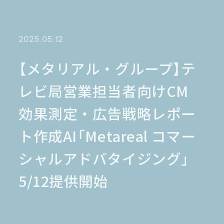
金融業界
Case Study
官公庁
パートナー
半導体業界
研究機関
法律業界
広報業界
2025.05.12
金融・保険業界
広告業界
partner
製造業界
出版業界
資料請求
【メタリアル・グループ】テ
製薬業界
エンタメ
レビ局営業担当者向けCM
Document
関連サイト
AI翻訳
効果測定・広告戦略レポー
製品一覧
生成AI開発
オンヤク
T-4OO
ト作成AI「Metareal コマー
メタリアルグループ
T-4OO
オンヤク
コラム
採用情報
Premium T-4OO
シャルアドバタイジング」
IR情報
Rozetta API
ロゼッタスクエア
GLOVA
5/12提供開始
シゴトオワルAIシリーズ
ラクヤクAI
Metareal AI
キャラクターAI翻訳エンジン「ella」
無料トライアル・ご相談
四季報AI