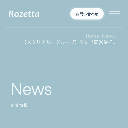
お問い合わせ
Home
-
News
-
【メタリアル・グループ】テレビ局営業担当者向けCM 効果測定・広告戦略レポート作成AI「Metareal コマーシャルアドバタイジング」5/12提供開始
企業情報
Who We Are
新着情報
会社概要
News
News
プロダクト
お知らせ
決算
適時開示
新着情報
業界別一覧
導入事例
製薬業界
製造業界