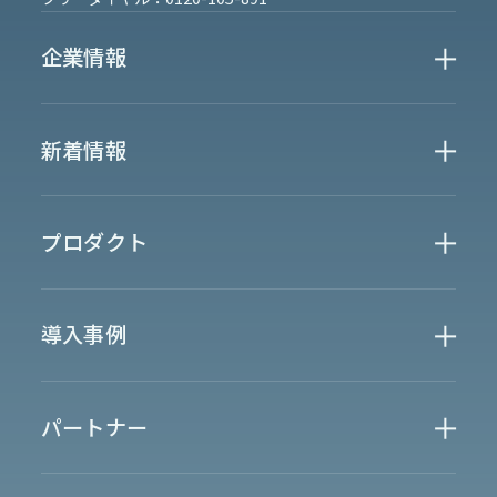
企業情報
Who We Are
新着情報
会社概要
News
プロダクト
お知らせ
決算
適時開示
業界別一覧
導入事例
製薬業界
製造業界
金融業界
Case Study
官公庁
パートナー
半導体業界
研究機関
法律業界
広報業界
金融・保険業界
広告業界