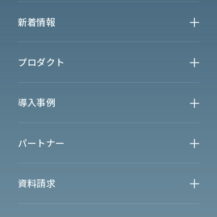
Who We Are
新着情報
会社概要
News
プロダクト
お知らせ
決算
適時開示
業界別一覧
導入事例
製薬業界
製造業界
金融業界
Case Study
官公庁
パートナー
半導体業界
研究機関
法律業界
広報業界
金融・保険業界
広告業界
partner
製造業界
出版業界
資料請求
製薬業界
エンタメ
Document