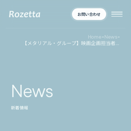
お問い合わせ
Home
-
News
-
【メタリアル・グループ】映画企画担当者向け映画企画AI エージェント「Metareal フィルム」5/15 提供開始
企業情報
Who We Are
新着情報
会社概要
News
News
プロダクト
お知らせ
決算
適時開示
新着情報
業界別一覧
導入事例
製薬業界
製造業界