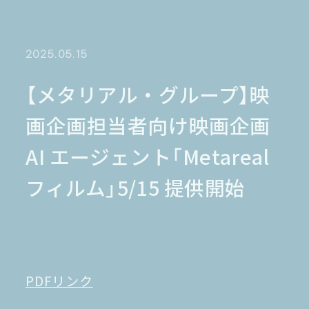
金融業界
Case Study
官公庁
パートナー
半導体業界
研究機関
法律業界
広報業界
2025.05.15
金融・保険業界
広告業界
partner
製造業界
出版業界
資料請求
【メタリアル・グループ】映
製薬業界
エンタメ
画企画担当者向け映画企画
Document
関連サイト
AI翻訳
AI エージェント「Metareal
製品一覧
生成AI開発
オンヤク
T-4OO
フィルム」5/15 提供開始
メタリアルグループ
T-4OO
オンヤク
コラム
採用情報
Premium T-4OO
IR情報
Rozetta API
ロゼッタスクエア
GLOVA
シゴトオワルAIシリーズ
ラクヤクAI
Metareal AI
PDFリンク
キャラクターAI翻訳エンジン「ella」
無料トライアル・ご相談
四季報AI