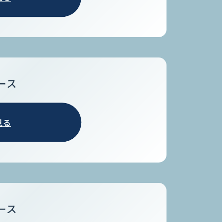
ース
見る
ース