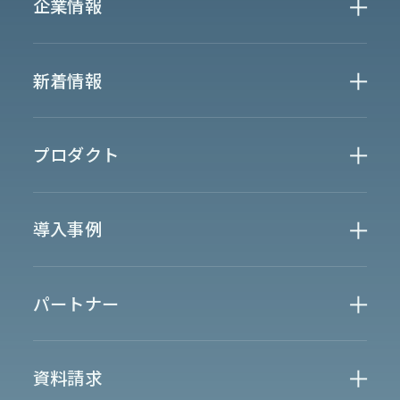
企業情報
Who We Are
新着情報
会社概要
News
プロダクト
お知らせ
決算
適時開示
業界別一覧
導入事例
製薬業界
製造業界
金融業界
Case Study
官公庁
パートナー
半導体業界
研究機関
法律業界
広報業界
金融・保険業界
広告業界
partner
製造業界
出版業界
資料請求
製薬業界
エンタメ