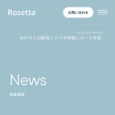
お問い合わせ
Home
-
News
-
AIがマクロ経済シナリオ評価レポート作成「Metareal マイクロエコノミクス」プレミアムプランを6/17 より提供開始
企業情報
Who We Are
新着情報
会社概要
News
News
プロダクト
お知らせ
決算
適時開示
新着情報
業界別一覧
導入事例
製薬業界
製造業界