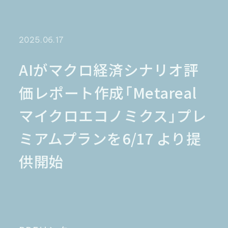
金融業界
Case Study
官公庁
パートナー
半導体業界
研究機関
法律業界
広報業界
2025.06.17
金融・保険業界
広告業界
partner
製造業界
出版業界
資料請求
AIがマクロ経済シナリオ評
製薬業界
エンタメ
価レポート作成「Metareal
Document
関連サイト
AI翻訳
マイクロエコノミクス」プレ
製品一覧
生成AI開発
オンヤク
T-4OO
ミアムプランを6/17 より提
メタリアルグループ
T-4OO
オンヤク
コラム
採用情報
Premium T-4OO
供開始
IR情報
Rozetta API
ロゼッタスクエア
GLOVA
シゴトオワルAIシリーズ
ラクヤクAI
Metareal AI
キャラクターAI翻訳エンジン「ella」
無料トライアル・ご相談
四季報AI