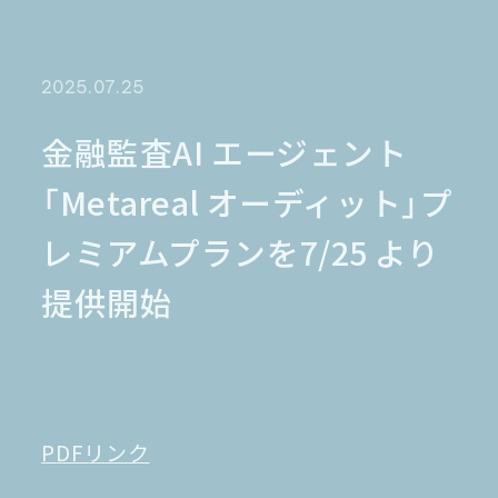
金融業界
Case Study
官公庁
パートナー
半導体業界
研究機関
法律業界
広報業界
2025.07.25
金融・保険業界
広告業界
partner
製造業界
出版業界
資料請求
金融監査AI エージェント
製薬業界
エンタメ
「Metareal オーディット」プ
Document
関連サイト
AI翻訳
レミアムプランを7/25 より
製品一覧
生成AI開発
オンヤク
T-4OO
提供開始
メタリアルグループ
T-4OO
オンヤク
コラム
採用情報
Premium T-4OO
IR情報
Rozetta API
ロゼッタスクエア
GLOVA
シゴトオワルAIシリーズ
ラクヤクAI
Metareal AI
PDFリンク
キャラクターAI翻訳エンジン「ella」
無料トライアル・ご相談
四季報AI