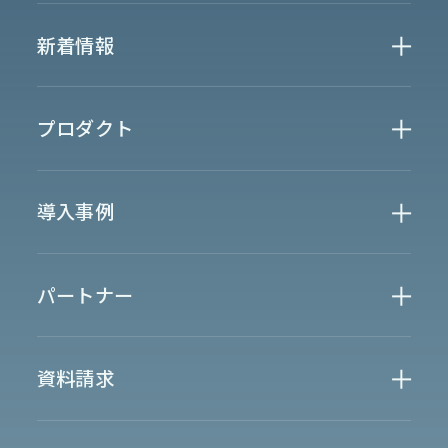
Who We Are
新着情報
会社概要
News
プロダクト
お知らせ
決算
適時開示
業界別一覧
導入事例
製薬業界
製造業界
金融業界
Case Study
官公庁
パートナー
半導体業界
研究機関
法律業界
広報業界
金融・保険業界
広告業界
partner
製造業界
出版業界
資料請求
製薬業界
エンタメ
Document