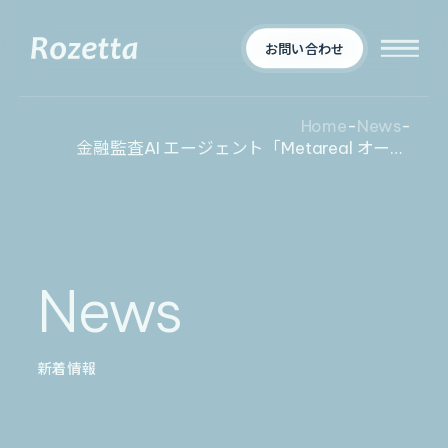
お問い合わせ
Home
-
News
-
金融監査AI エージェント「Metareal オーディット」プレミアムプランを7/25 より提供開始
企業情報
Who We Are
新着情報
会社概要
News
News
プロダクト
お知らせ
決算
適時開示
新着情報
業界別一覧
導入事例
製薬業界
製造業界