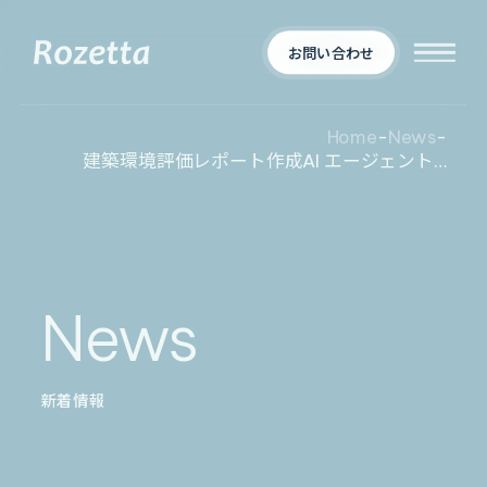
お問い合わせ
Home
-
News
-
建築環境評価レポート作成AI エージェント 「Metareal エコデザイン」プレミアムプラン7/31 提供開始
企業情報
Who We Are
新着情報
会社概要
News
News
プロダクト
お知らせ
決算
適時開示
新着情報
業界別一覧
導入事例
製薬業界
製造業界