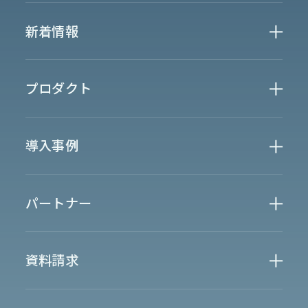
Who We Are
新着情報
会社概要
News
プロダクト
お知らせ
決算
適時開示
業界別一覧
導入事例
製薬業界
製造業界
金融業界
Case Study
官公庁
パートナー
半導体業界
研究機関
法律業界
広報業界
金融・保険業界
広告業界
partner
製造業界
出版業界
資料請求
製薬業界
エンタメ
Document