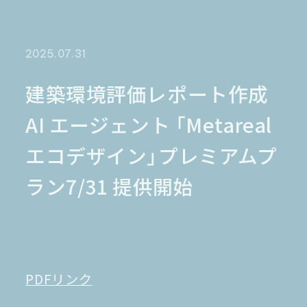
金融業界
Case Study
官公庁
パートナー
半導体業界
研究機関
法律業界
広報業界
2025.07.31
金融・保険業界
広告業界
partner
製造業界
出版業界
資料請求
建築環境評価レポート作成
製薬業界
エンタメ
AI エージェント 「Metareal
Document
関連サイト
AI翻訳
エコデザイン」プレミアムプ
製品一覧
生成AI開発
オンヤク
T-4OO
ラン7/31 提供開始
メタリアルグループ
T-4OO
オンヤク
コラム
採用情報
Premium T-4OO
IR情報
Rozetta API
ロゼッタスクエア
GLOVA
シゴトオワルAIシリーズ
ラクヤクAI
Metareal AI
PDFリンク
キャラクターAI翻訳エンジン「ella」
無料トライアル・ご相談
四季報AI