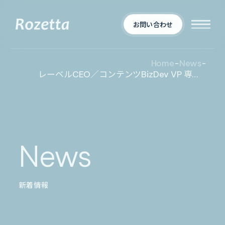
お問い合わせ
Home
-
News
-
レーベルCEO／コンテンツBizDev VP 専用AI エージェント「Metareal VR クロス」8/14 提供開始
企業情報
Who We Are
新着情報
会社概要
News
News
プロダクト
お知らせ
決算
適時開示
新着情報
業界別一覧
導入事例
製薬業界
製造業界