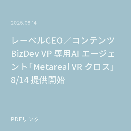
金融業界
Case Study
官公庁
パートナー
半導体業界
研究機関
法律業界
広報業界
2025.08.14
金融・保険業界
広告業界
partner
製造業界
出版業界
資料請求
レーベルCEO／コンテンツ
製薬業界
エンタメ
BizDev VP 専用AI エージェ
Document
関連サイト
AI翻訳
ント「Metareal VR クロス」
製品一覧
生成AI開発
オンヤク
T-4OO
8/14 提供開始
メタリアルグループ
T-4OO
オンヤク
コラム
採用情報
Premium T-4OO
IR情報
Rozetta API
ロゼッタスクエア
GLOVA
シゴトオワルAIシリーズ
ラクヤクAI
Metareal AI
PDFリンク
キャラクターAI翻訳エンジン「ella」
無料トライアル・ご相談
四季報AI