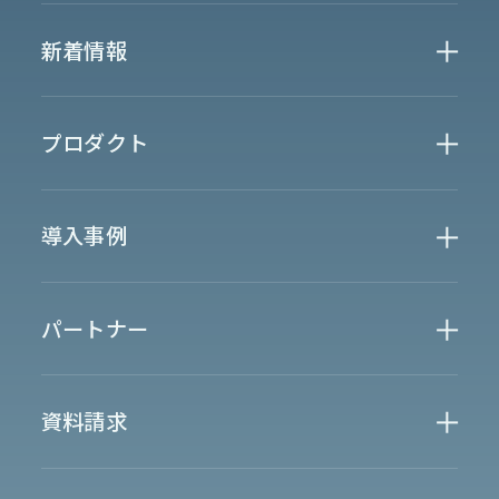
Who We Are
新着情報
会社概要
News
プロダクト
お知らせ
決算
適時開示
業界別一覧
導入事例
製薬業界
製造業界
金融業界
Case Study
官公庁
パートナー
半導体業界
研究機関
法律業界
広報業界
金融・保険業界
広告業界
partner
製造業界
出版業界
資料請求
製薬業界
エンタメ
Document