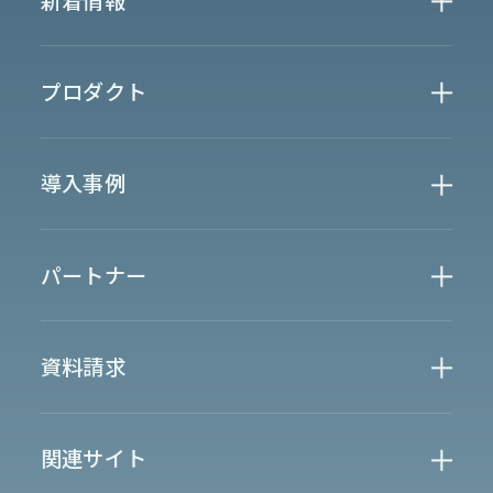
会社概要
News
プロダクト
お知らせ
決算
適時開示
業界別一覧
導入事例
製薬業界
製造業界
金融業界
Case Study
官公庁
パートナー
半導体業界
研究機関
法律業界
広報業界
金融・保険業界
広告業界
partner
製造業界
出版業界
資料請求
製薬業界
エンタメ
Document
関連サイト
AI翻訳
製品一覧
生成AI開発