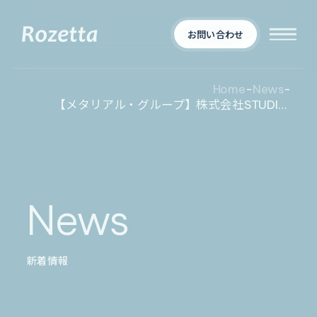
お問い合わせ
Home
-
News
-
【メタリアル・グループ】株式会社STUDIO55「第５回 建設DX展（大阪）」へ出展
企業情報
Who We Are
新着情報
会社概要
News
News
プロダクト
お知らせ
決算
適時開示
新着情報
業界別一覧
導入事例
製薬業界
製造業界