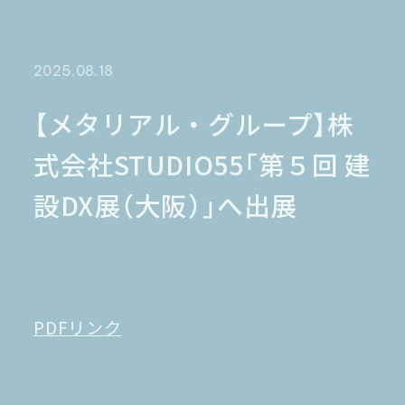
金融業界
Case Study
官公庁
パートナー
半導体業界
研究機関
法律業界
広報業界
2025.08.18
金融・保険業界
広告業界
partner
製造業界
出版業界
資料請求
【メタリアル・グループ】株
製薬業界
エンタメ
式会社STUDIO55「第５回 建
Document
関連サイト
AI翻訳
設DX展（大阪）」へ出展
製品一覧
生成AI開発
オンヤク
T-4OO
メタリアルグループ
T-4OO
オンヤク
コラム
採用情報
Premium T-4OO
IR情報
Rozetta API
ロゼッタスクエア
GLOVA
PDFリンク
シゴトオワルAIシリーズ
ラクヤクAI
Metareal AI
キャラクターAI翻訳エンジン「ella」
無料トライアル・ご相談
四季報AI