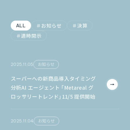
金融業界
Case Study
官公庁
パートナー
半導体業界
研究機関
法律業界
広報業界
金融・保険業界
お知らせ
決算
ALL
広告業界
partner
製造業界
出版業界
適時開示
資料請求
製薬業界
エンタメ
Document
関連サイト
AI翻訳
2025.11.05
お知らせ
製品一覧
生成AI開発
オンヤク
T-4OO
スーパーへの新商品導入タイミング
メタリアルグループ
T-4OO
オンヤク
コラム
採用情報
分析AI エージェント 「Metareal グ
Premium T-4OO
IR情報
Rozetta API
ロッサリートレンド」11/5 提供開始
ロゼッタスクエア
GLOVA
シゴトオワルAIシリーズ
ラクヤクAI
Metareal AI
2025.11.04
お知らせ
キャラクターAI翻訳エンジン「ella」
無料トライアル・ご相談
四季報AI