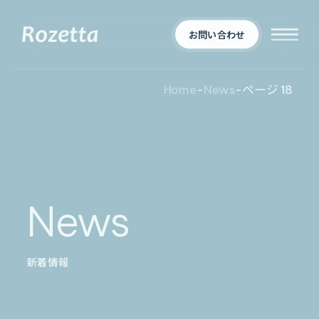
お問い合わせ
Home
-
News
-
ページ 18
企業情報
Who We Are
新着情報
会社概要
News
News
プロダクト
お知らせ
決算
適時開示
新着情報
業界別一覧
導入事例
製薬業界
製造業界