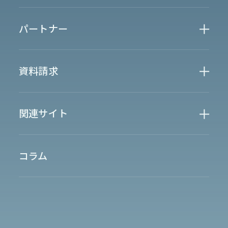
製造業界
金融業界
Case Study
官公庁
パートナー
半導体業界
研究機関
法律業界
広報業界
金融・保険業界
広告業界
partner
製造業界
出版業界
資料請求
製薬業界
エンタメ
Document
関連サイト
AI翻訳
製品一覧
生成AI開発
オンヤク
T-4OO
メタリアルグループ
T-4OO
オンヤク
コラム
採用情報
Premium T-4OO
IR情報
Rozetta API
ロゼッタスクエア
GLOVA
シゴトオワルAIシリーズ
ラクヤクAI
Metareal AI
キャラクターAI翻訳エンジン「ella」