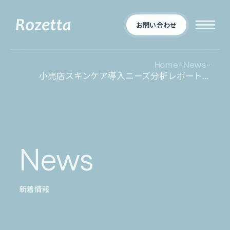
お問い合わせ
Home
-
News
-
小売店スキンケア導入ニーズ分析レポートAI エージェント「Metareal スキンケアプリディクト」プレミアムプラン12/9 提供開始
企業情報
Who We Are
新着情報
会社概要
News
News
プロダクト
お知らせ
決算
適時開示
新着情報
業界別一覧
導入事例
製薬業界
製造業界