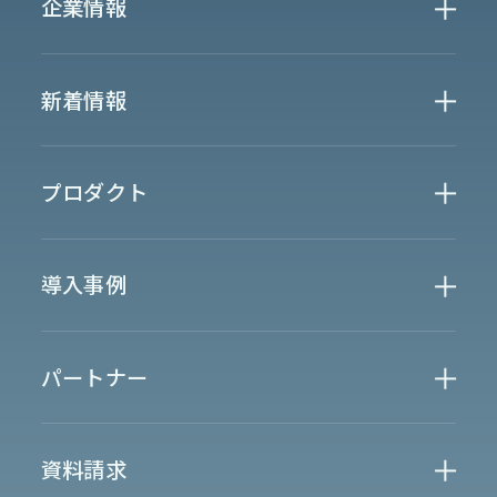
企業情報
Who We Are
新着情報
会社概要
News
プロダクト
お知らせ
決算
適時開示
業界別一覧
導入事例
製薬業界
製造業界
金融業界
Case Study
官公庁
パートナー
半導体業界
研究機関
法律業界
広報業界
金融・保険業界
広告業界
partner
製造業界
出版業界
資料請求
製薬業界
エンタメ