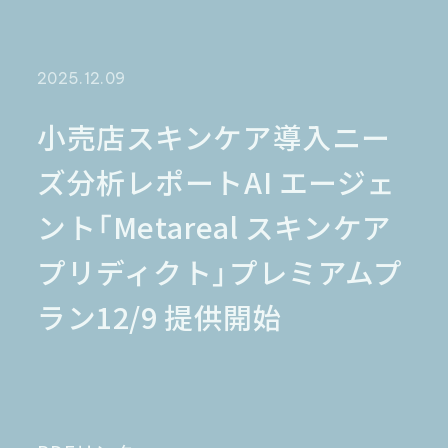
金融業界
Case Study
官公庁
パートナー
半導体業界
研究機関
法律業界
広報業界
2025.12.09
金融・保険業界
広告業界
partner
製造業界
出版業界
資料請求
小売店スキンケア導入ニー
製薬業界
エンタメ
ズ分析レポートAI エージェ
Document
関連サイト
AI翻訳
ント「Metareal スキンケア
製品一覧
生成AI開発
オンヤク
T-4OO
プリディクト」プレミアムプ
メタリアルグループ
T-4OO
オンヤク
コラム
採用情報
Premium T-4OO
ラン12/9 提供開始
IR情報
Rozetta API
ロゼッタスクエア
GLOVA
シゴトオワルAIシリーズ
ラクヤクAI
Metareal AI
キャラクターAI翻訳エンジン「ella」
無料トライアル・ご相談
四季報AI