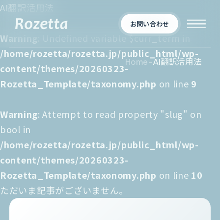
AI翻訳活用法
お問い合わせ
Warning
: Undefined variable $curr_term in
/home/rozetta/rozetta.jp/public_html/wp-
Home
-
AI翻訳活用法
content/themes/20260323-
企業情報
Rozetta_Template/taxonomy.php
on line
9
Who We Are
Warning
: Attempt to read property "slug" on
新着情報
会社概要
bool in
/home/rozetta/rozetta.jp/public_html/wp-
News
プロダクト
content/themes/20260323-
お知らせ
決算
Rozetta_Template/taxonomy.php
on line
10
適時開示
ただいま記事がございません。
業界別一覧
導入事例
製薬業界
製造業界