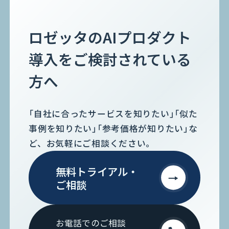
金融業界
Case Study
官公庁
パートナー
半導体業界
研究機関
ロゼッタのAIプロダクト
法律業界
広報業界
金融・保険業界
広告業界
導入をご検討されている
partner
製造業界
出版業界
資料請求
製薬業界
エンタメ
方へ
Document
関連サイト
AI翻訳
「自社に合ったサービスを知りたい」「似た
製品一覧
生成AI開発
事例を知りたい」「参考価格が知りたい」な
オンヤク
T-4OO
メタリアルグループ
T-4OO
ど、お気軽にご相談ください。
オンヤク
コラム
採用情報
Premium T-4OO
IR情報
Rozetta API
無料トライアル・
ロゼッタスクエア
GLOVA
ご相談
シゴトオワルAIシリーズ
ラクヤクAI
Metareal AI
キャラクターAI翻訳エンジン「ella」
無料トライアル・ご相談
お電話でのご相談
四季報AI